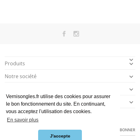

Produits

Notre société

Votre compte

Vernisongles.fr utilise des cookies pour assurer
Informations

le bon fonctionnement du site. En continuant,
vous acceptez l'utilisation des cookies.
J'accepte les
conditions générales de vente
et la
politique de
En savoir plus
confidentialité des données clients
.
S’ABONNER
J'accepte