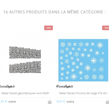
16 AUTRES PRODUITS DANS LA MÊME CATÉGORIE :
-50%
-50
Water Decals Flocons de neige STZ-421
Water Decals arabesques 1445
,41 €
0,41 €
0,83 €
0,83 €