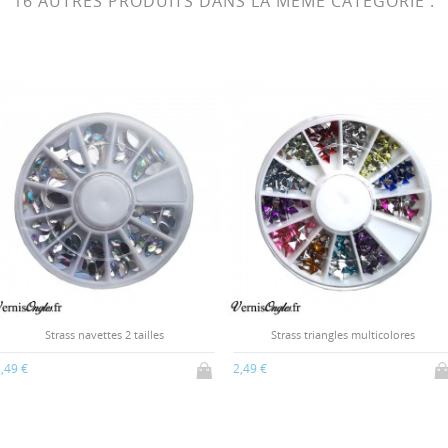
16 AUTRES PRODUITS DANS LA MÊME CATÉGORIE :
tes 2 tailles
Strass triangles multicolores
10 s
2,49 €
0,17 €